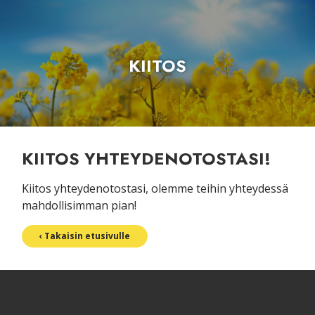
KIITOS
KIITOS YHTEYDENOTOSTASI!
Kiitos yhteydenotostasi, olemme teihin yhteydessä
mahdollisimman pian!
‹ Takaisin etusivulle