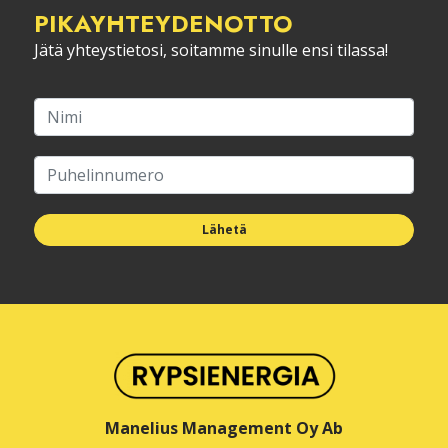
PIKA­YHTEYDENOTTO
Jätä yhteystietosi, soitamme sinulle ensi tilassa!
Lähetä
Manelius Management Oy Ab